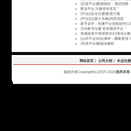
{京辰平台}数据报告：测试招商
辉达平台 注册登录首页＂
{平台}{合乐注册}配置方案
{平台}{注册大乐购}内部消息
新手必学：利澳平台挂机软件}1
万向账号注册 登录测试平台＂
孝感体育中考球类2023考试分
{云尚平台}对比测评：哪家更强
{华美平台}数据全解析
网站首页
|
公司介绍
|
长运注册
版权所有Copyright(C)2025-2026
意昂体育